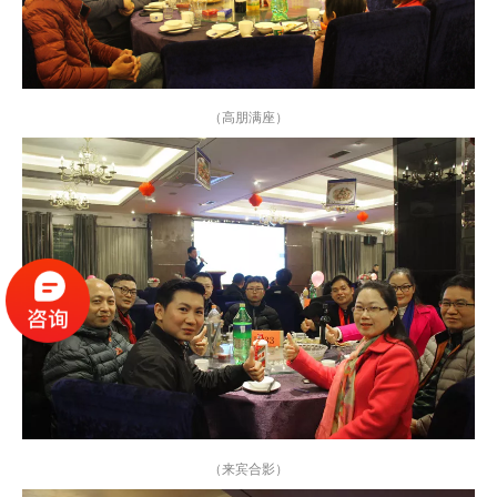
（高朋满座）
（来宾合影）