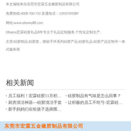
本文编辑来自东莞市宏霖五金橡胶制品有限公司
免费热线
直通电话：
:4008-700-710
13925709389
网站
:www.ohoney88.com
宏霖硅胶礼品
年专注于礼品定制服务
个性化定制生产。
Ohoeny
8
,
主营
硅胶制品
硅胶套，驱蚊手环系列硅胶产品
硅胶礼品
硅胶产品定制等一体
:
,
,
,
式服务商
相关新闻
员工福利！宏霖硅胶11月积分兑换活动
硅胶制品有气味是怎么回事？
厨房清洁神器---硅胶清洁手套
让积极的员工不吃亏-宏霖硅胶制品厂三月积分兑换活动
新手妈妈们在给孩子选择围兜的时候应该注意哪些问题？
东莞市宏霖五金橡胶制品有限公司