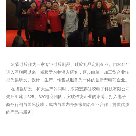
宏霖硅胶作为一家专业硅胶制品、硅胶礼品定制企业。自
年
2014
进入互联网以来，积极学习并深入研究，逐步由单一加工型企业转
型为集研发、设计、生产、销售及服务为一体的创新型电商企业。
在增强研发、扩大生产的同时，东莞宏霖硅胶电子科技有限公司
先后组建了
、
电商团队，突破传统企业的束缚，打入电子
B2B
B2C
商务行列与国际接轨，成功与国内外多家知名企业合作，提供优质
的产品与服务。