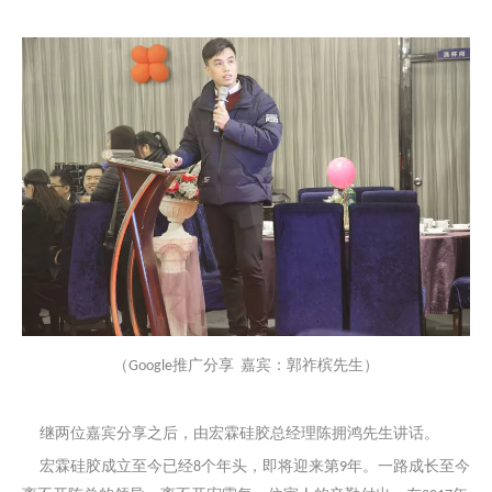
（
推广分享
嘉宾：郭祚槟先生）
Google
继两位嘉宾分享之后，由宏霖硅胶总经理陈拥鸿先生讲话。
宏霖硅胶成立至今已经
个年头，即将迎来第
年。一路成长至今
8
9