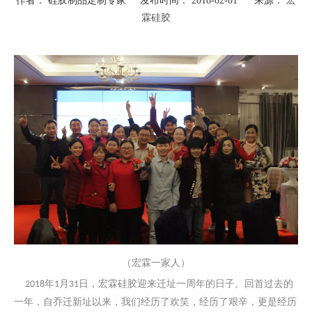
作者： 硅胶制品定制专家 发布时间： 2018-02-01 来源：
宏
霖硅胶
（宏霖一家人）
年
月
日，宏霖硅胶迎来迁址一周年的日子。
回首过去的
2018
1
31
一年，自乔迁新址以来，我们经历了欢笑，经历了艰辛，更是经历