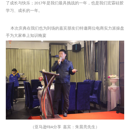
了成长与快乐；
年是我们最具挑战的一年，也是我们宏霖硅胶
2017
学习、成长的一年。
本次庆典在我们也为到场的嘉宾朋友们特邀两位电商实力派操盘
手为大家奉上知识晚宴
（亚马逊
分享
嘉宾：朱晨亮先生）
FBA