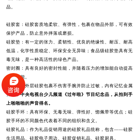
品。
硅胶套：硅胶套质地柔软、有弹性，包裹在物品外部，可有效
保护产品，防止意外摔落或磨损。
硅胶垫：有一定的张力、柔韧性、优良的绝缘性、耐压、耐高
低温，化学性质稳定、环保安全无异味；食品级硅胶垫具有无
毒无味，是一种高活性的绿色产品。
密封圈：具有良好的密封性能，并随着压力的增加能自动提高
密封性能。
啪啪圈：外层硅胶包裹不伤害手腕并防止过敏，内有记忆金属
弹片；
中央电视台少儿频道《过年啦》节目纪念品，从拍到手
上啪啪啪的声音得名。
硅胶手环：具有环保、无毒无味、弹性好、惚佩带等优点；硅
胶手环的不同颜色代表着不同的组织和含义。
硅胶礼品：作为礼品促销用途的硅胶礼品统称，包含——硅胶
生活用品、硅胶电子周边、硅胶促销礼品、硅胶厨具。