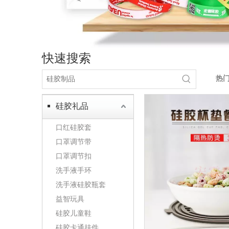
快速搜索
热
硅胶礼品
口红硅胶套
口罩调节带
口罩调节扣
洗手液手环
洗手液硅胶瓶套
益智玩具
硅胶儿童鞋
硅胶卡通挂件