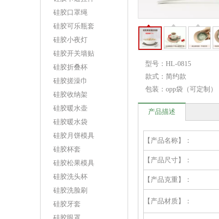
硅胶口罩绳
硅胶可乐瓶套
硅胶小夜灯
硅胶开关墙贴
型号：
HL-0815
硅胶折叠杯
款式：
简约款
硅胶搓澡巾
包装：
opp袋（可定制）
硅胶收纳架
硅胶暖水壶
产品描述
硅胶暖水袋
硅胶月饼模具
【产品名称】：
硅胶杯套
【产品尺寸】：
硅胶松果模具
硅胶洗头杯
【产品克重】：
硅胶洗脸刷
【产品材质】：
硅胶牙套
硅胶眼罩