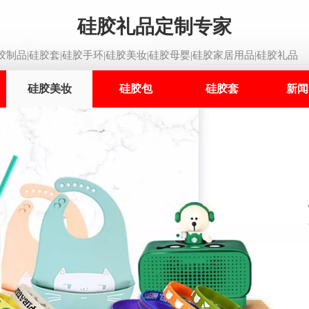
硅胶礼品定制专家
制品|硅胶套|硅胶手环|硅胶美妆|硅胶母婴|硅胶家居用品|硅胶礼品
硅胶美妆
硅胶包
硅胶套
新闻