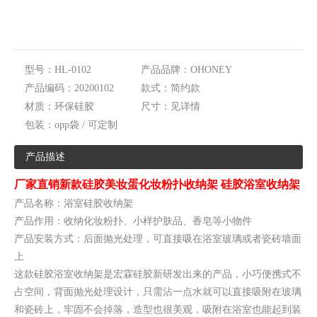
型号：
HL-0102
产品品牌：
OHONEY
产品编码：
20200102
款式：
简约款
材质：
环保硅胶
尺寸：
见详情
包装：
opp袋 / 可定制
产品描述
厂家直销新款硅胶美妆蛋化妆粉扑收纳架 硅胶浴室收纳架
产品名称：浴室硅胶收纳架
产品作用：收纳化妆粉扑、小样护肤品、香皂等小物件
产品安装方式：后面抛光处理，可直接吸在浴室玻璃或者瓷砖墙面
上
这款硅胶浴室收纳架是宏霖硅胶新研发出来的产品，小巧便携式不
占空间，背面抛光处理设计，只需沾一点水就可以直接吸附在玻璃
和瓷砖上，牢固不会掉落，造型也很美观，吸附在浴室也能起到装